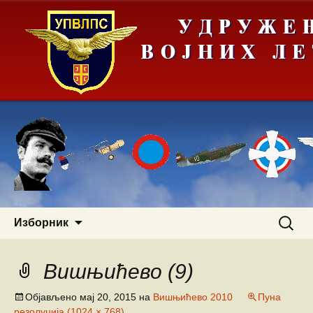
Скочи
Претра
Изборник
на
за:
садржај
Вишњићево (9)
Објављено
мај 20, 2015
на
Вишњићево 2010
Пуна
резолуција (1024 × 768)