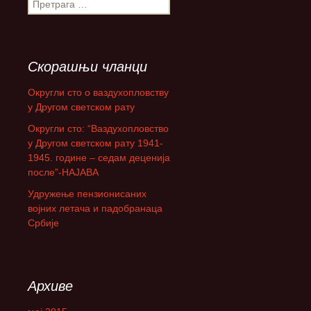
П
р
е
т
р
Скорашњи чланци
а
г
Округли сто о ваздухопловству
а
у Другом светском рату
з
Округли сто: “Ваздухопловство
а
у Другом светском рату 1941-
:
1945. године – седам деценија
после”-НАЈАВА
Удружење пензионисаних
војних летача и падобранаца
Србије
Архиве