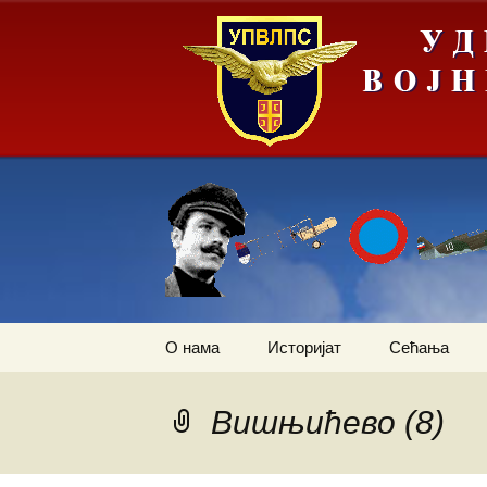
Скочи
О нама
Историјат
Сећања
на
садржај
Летачи
Операција „
слика Европ
Вишњићево (8)
Падобранци
Први трансп
авион