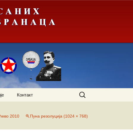
Претрага
је
Контакт
за:
ево 2010
Пуна резолуција (1024 × 768)