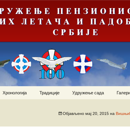
Хронологија
Традиције
Удружење сада
Галери
Мрачна
Јануар
Догађаји
Ваздухопловни билтен
е“
Објављено
мај 20, 2015
на
Вишњић
Фебруар
Команданти
Статут
Костадин Коста
ортни
Милетић