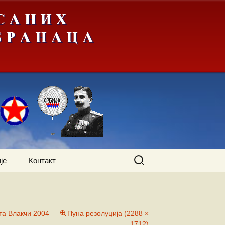
Претрага
је
Контакт
за:
та Влакчи 2004
Пуна резолуција (2288 ×
1712)