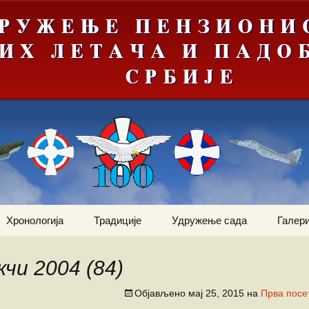
Хронологија
Традиције
Удружење сада
Галери
Мрачна
Јануар
Догађаји
Ваздухопловни билтен
е“
чи 2004 (84)
Фебруар
Команданти
Статут
Костадин Коста
ортни
Милетић
Објављено
мај 25, 2015
на
Прва посе