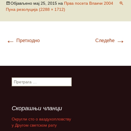
Објављено
мај 25, 2015
на
Прва посета Влакчи 2004
Пуна резолуција (2288 × 1712)
←
→
Претходно
Следеће
П
р
е
т
р
Скорашњи чланци
а
г
Округли сто о ваздухопловству
а
у Другом светском рату
з