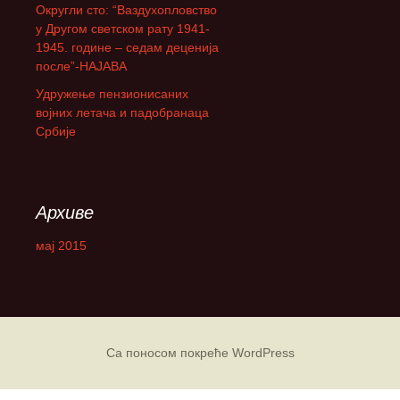
Округли сто: “Ваздухопловство
а
у Другом светском рату 1941-
:
1945. године – седам деценија
после”-НАЈАВА
Удружење пензионисаних
војних летача и падобранаца
Србије
Архиве
мај 2015
Са поносом покреће WordPress