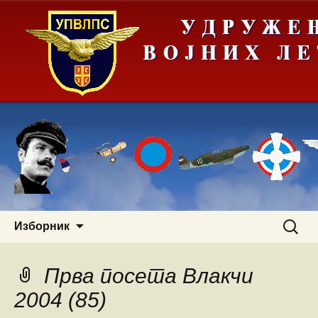
Скочи
Претра
Изборник
на
за:
садржај
Прва посета Влакчи
2004 (85)