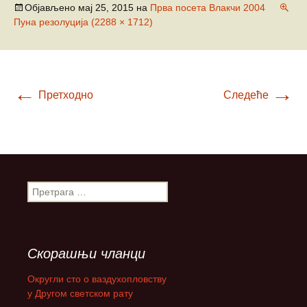
Објављено
мај 25, 2015
на
Прва посета Влакчи 2004
Пуна резолуција (2288 × 1712)
←
→
Претходно
Следеће
П
р
е
т
р
Скорашњи чланци
а
г
Округли сто о ваздухопловству
а
у Другом светском рату
з