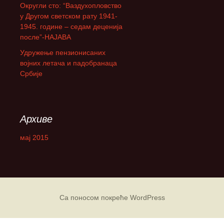
Округли сто: “Ваздухопловство
а
у Другом светском рату 1941-
:
1945. године – седам деценија
после”-НАЈАВА
Удружење пензионисаних
војних летача и падобранаца
Србије
Архиве
мај 2015
Са поносом покреће WordPress