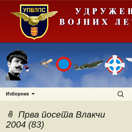
Скочи
Претра
Изборник
на
за:
садржај
Прва посета Влакчи
2004 (83)