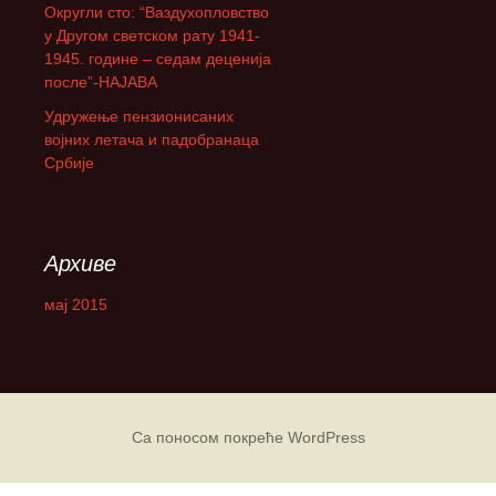
Округли сто: “Ваздухопловство
а
у Другом светском рату 1941-
:
1945. године – седам деценија
после”-НАЈАВА
Удружење пензионисаних
војних летача и падобранаца
Србије
Архиве
мај 2015
Са поносом покреће WordPress