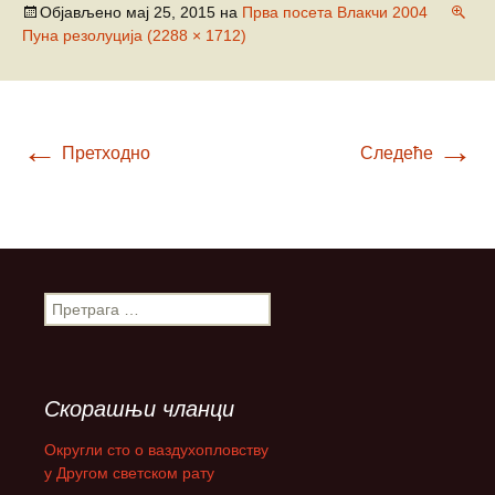
Објављено
мај 25, 2015
на
Прва посета Влакчи 2004
Пуна резолуција (2288 × 1712)
←
→
Претходно
Следеће
П
р
е
т
р
Скорашњи чланци
а
г
Округли сто о ваздухопловству
а
у Другом светском рату
з