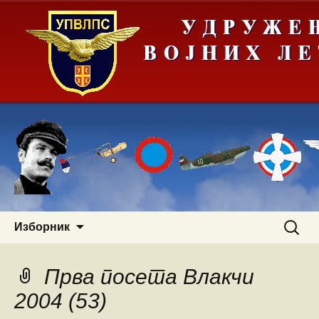
Скочи
Претра
Изборник
на
за:
садржај
Прва посета Влакчи
2004 (53)