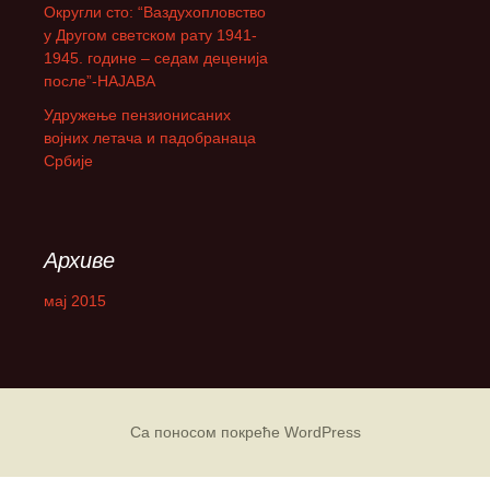
Округли сто: “Ваздухопловство
а
у Другом светском рату 1941-
:
1945. године – седам деценија
после”-НАЈАВА
Удружење пензионисаних
војних летача и падобранаца
Србије
Архиве
мај 2015
Са поносом покреће WordPress