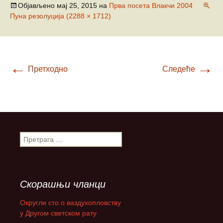
Објављено
мај 25, 2015
на
Прва посета Влакчи 2004
Пуна резолуција (2288 × 1712)
←
→
Претходно
Следеће
П
р
е
т
р
Скорашњи чланци
а
г
Округли сто о ваздухопловству
а
у Другом светском рату
з