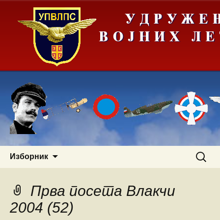
Скочи
Претра
Изборник
на
за:
садржај
Прва посета Влакчи
2004 (52)