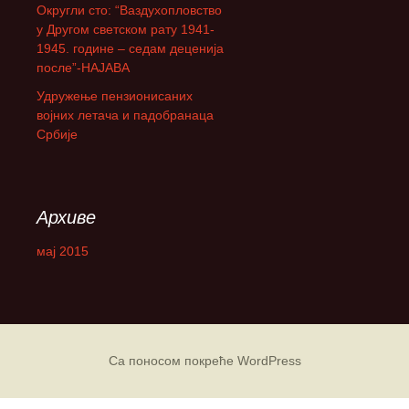
Округли сто: “Ваздухопловство
а
у Другом светском рату 1941-
:
1945. године – седам деценија
после”-НАЈАВА
Удружење пензионисаних
војних летача и падобранаца
Србије
Архиве
мај 2015
Са поносом покреће WordPress