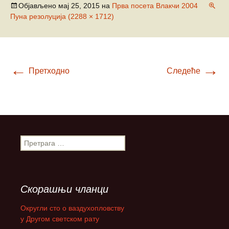
Објављено
мај 25, 2015
на
Прва посета Влакчи 2004
Пуна резолуција (2288 × 1712)
←
→
Претходно
Следеће
П
р
е
т
р
Скорашњи чланци
а
г
Округли сто о ваздухопловству
а
у Другом светском рату
з