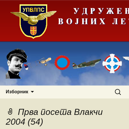
Скочи
Претра
Изборник
на
за:
садржај
Прва посета Влакчи
2004 (54)