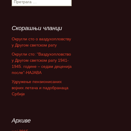
П
р
е
т
р
Скорашњи чланци
а
г
Округли сто о ваздухопловству
а
у Другом светском рату
з
Округли сто: “Ваздухопловство
а
у Другом светском рату 1941-
:
1945. године – седам деценија
после”-НАЈАВА
Удружење пензионисаних
војних летача и падобранаца
Србије
Архиве