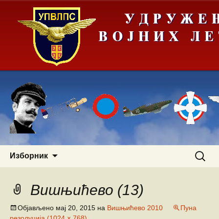
Скочи
Претра
Изборник
на
за:
садржај
Вишњићево (13)
Објављено
мај 20, 2015
на
Вишњићево 2010
Пуна
резолуција (1024 × 768)