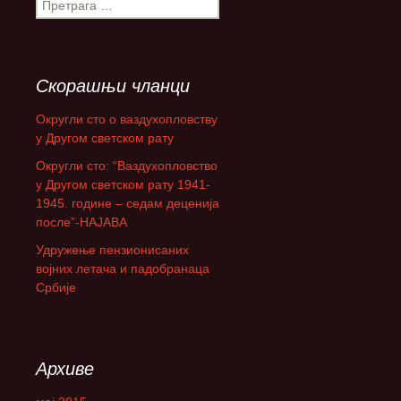
П
р
е
т
р
Скорашњи чланци
а
г
Округли сто о ваздухопловству
а
у Другом светском рату
з
Округли сто: “Ваздухопловство
а
у Другом светском рату 1941-
:
1945. године – седам деценија
после”-НАЈАВА
Удружење пензионисаних
војних летача и падобранаца
Србије
Архиве