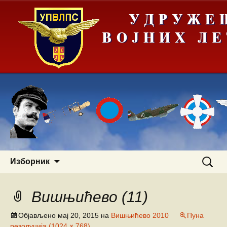
Скочи
Претра
Изборник
на
за:
садржај
Вишњићево (11)
Објављено
мај 20, 2015
на
Вишњићево 2010
Пуна
резолуција (1024 × 768)