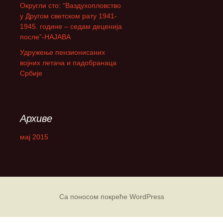
Округли сто: “Ваздухопловство
а
у Другом светском рату 1941-
:
1945. године – седам деценија
после”-НАЈАВА
Удружење пензионисаних
војних летача и падобранаца
Србије
Архиве
мај 2015
Са поносом покреће WordPress