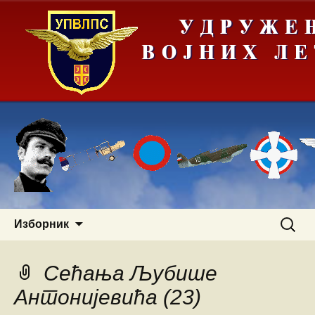
Скочи
Претра
Изборник
на
за:
садржај
Сећања Љубише
Антонијевића (23)