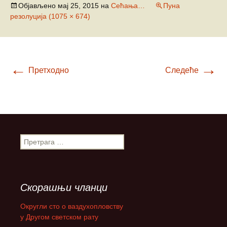
Објављено
мај 25, 2015
на
Сећања…
Пуна
резолуција (1075 × 674)
←
→
Претходно
Следеће
П
р
е
т
р
Скорашњи чланци
а
г
Округли сто о ваздухопловству
а
у Другом светском рату
з