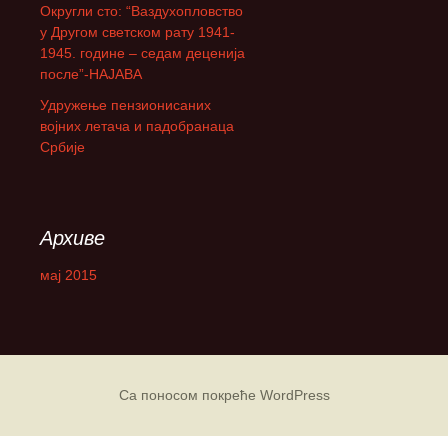
Округли сто: “Ваздухопловство
а
у Другом светском рату 1941-
:
1945. године – седам деценија
после”-НАЈАВА
Удружење пензионисаних
војних летача и падобранаца
Србије
Архиве
мај 2015
Са поносом покреће WordPress