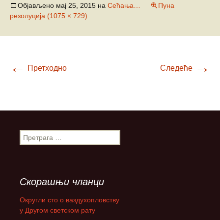
Објављено
мај 25, 2015
на
Сећања…
Пуна
резолуција (1075 × 729)
←
→
Претходно
Следеће
П
р
е
т
р
Скорашњи чланци
а
г
Округли сто о ваздухопловству
а
у Другом светском рату
з