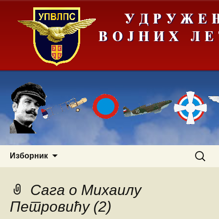
Скочи
Претра
Изборник
на
за:
садржај
Сага о Михаилу
Петровићу (2)