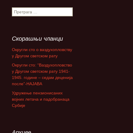
П
р
е
т
р
Скорашњи чланци
а
г
Округли сто о ваздухопловству
а
у Другом светском рату
з
Округли сто: “Ваздухопловство
а
у Другом светском рату 1941-
:
1945. године – седам деценија
после”-НАЈАВА
Удружење пензионисаних
војних летача и падобранаца
Србије
Архиве