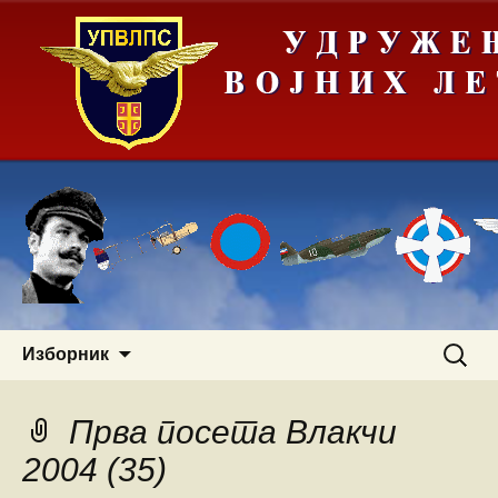
Скочи
Претра
Изборник
на
за:
садржај
Прва посета Влакчи
2004 (35)