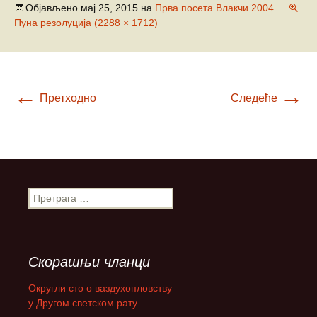
Објављено
мај 25, 2015
на
Прва посета Влакчи 2004
Пуна резолуција (2288 × 1712)
←
→
Претходно
Следеће
П
р
е
т
р
Скорашњи чланци
а
г
Округли сто о ваздухопловству
а
у Другом светском рату
з