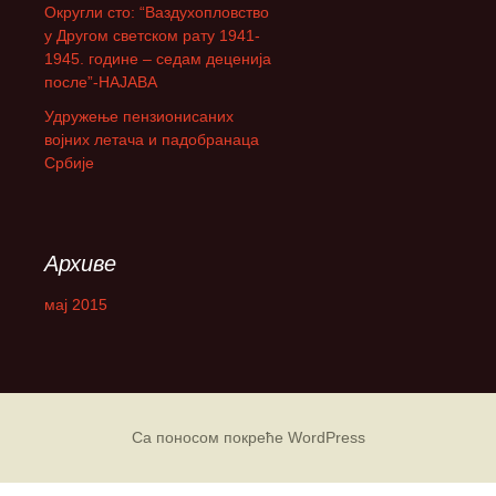
Округли сто: “Ваздухопловство
а
у Другом светском рату 1941-
:
1945. године – седам деценија
после”-НАЈАВА
Удружење пензионисаних
војних летача и падобранаца
Србије
Архиве
мај 2015
Са поносом покреће WordPress