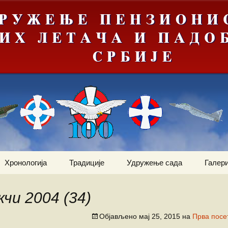
Хронологија
Традиције
Удружење сада
Галери
Мрачна
Јануар
Догађаји
Ваздухопловни билтен
е“
чи 2004 (34)
Фебруар
Команданти
Статут
Костадин Коста
ортни
Милетић
Објављено
мај 25, 2015
на
Прва посе