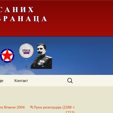
Претрага
је
Контакт
за:
та Влакчи 2004
Пуна резолуција (2288 ×
1712)