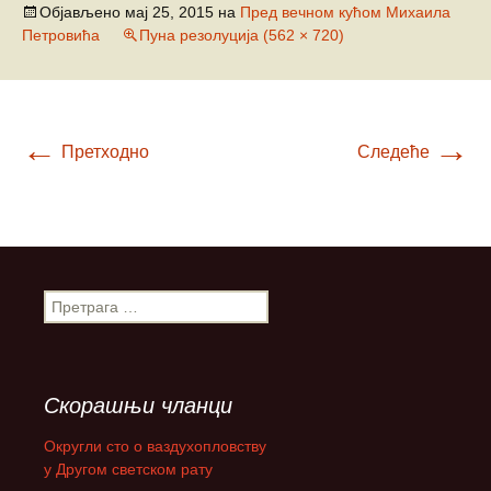
Објављено
мај 25, 2015
на
Пред вечном кућом Михаила
Петровића
Пуна резолуција (562 × 720)
←
→
Претходно
Следеће
П
р
е
т
р
Скорашњи чланци
а
г
Округли сто о ваздухопловству
а
у Другом светском рату
з