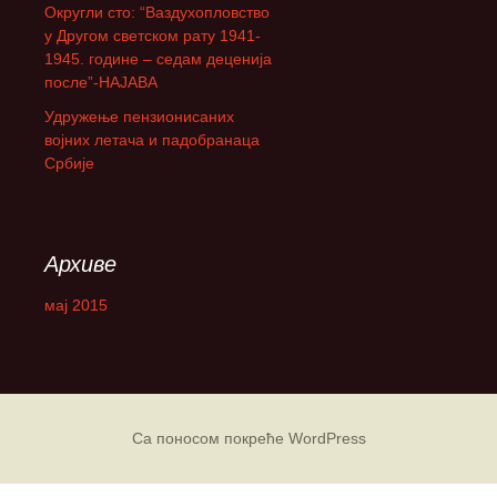
Округли сто: “Ваздухопловство
а
у Другом светском рату 1941-
:
1945. године – седам деценија
после”-НАЈАВА
Удружење пензионисаних
војних летача и падобранаца
Србије
Архиве
мај 2015
Са поносом покреће WordPress