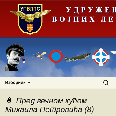
Скочи
Претра
Изборник
на
за:
садржај
Пред вечном кућом
Михаила Петровића (8)