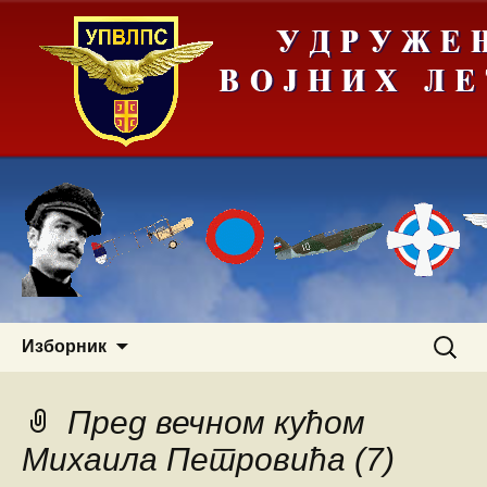
Скочи
Претра
Изборник
на
за:
садржај
Пред вечном кућом
Михаила Петровића (7)