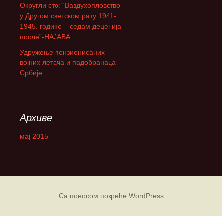
Округли сто: “Ваздухопловство
а
у Другом светском рату 1941-
:
1945. године – седам деценија
после”-НАЈАВА
Удружење пензионисаних
војних летача и падобранаца
Србије
Архиве
мај 2015
Са поносом покреће WordPress