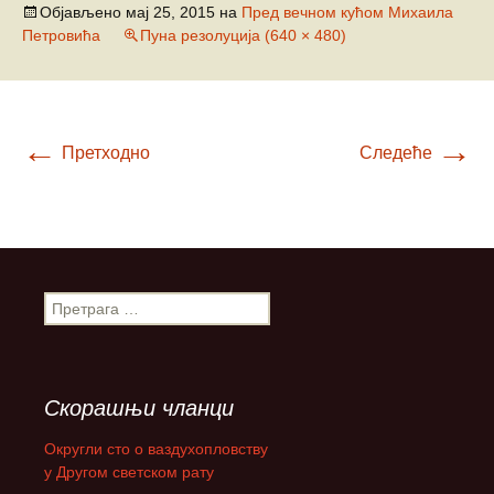
Објављено
мај 25, 2015
на
Пред вечном кућом Михаила
Петровића
Пуна резолуција (640 × 480)
←
→
Претходно
Следеће
П
р
е
т
р
Скорашњи чланци
а
г
Округли сто о ваздухопловству
а
у Другом светском рату
з