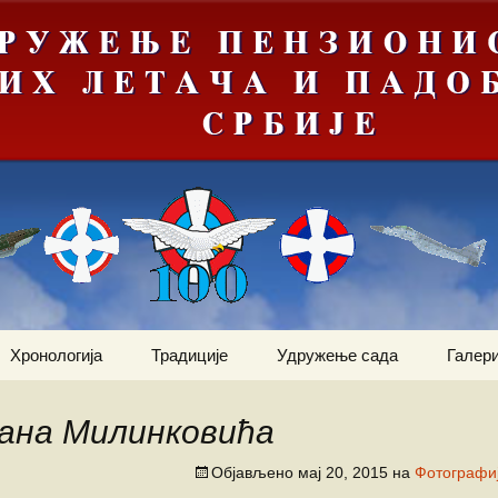
Хронологија
Традиције
Удружење сада
Галери
Мрачна
Јануар
Догађаји
Ваздухопловни билтен
е“
ана Милинковића
Фебруар
Команданти
Статут
Костадин Коста
ортни
Милетић
Објављено
мај 20, 2015
на
Фотографи