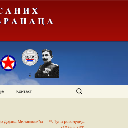
Претрага
је
Контакт
за:
је Дејана Милинковића
Пуна резолуција
(1075 × 733)