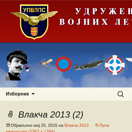
Скочи
Претра
Изборник
на
за:
садржај
Влакча 2013 (2)
Објављено
мај 25, 2015
на
Влакча 2013
Пуна
резолуција (2362 × 1794)