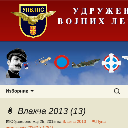
Скочи
Претра
Изборник
на
за:
садржај
Влакча 2013 (13)
Објављено
мај 25, 2015
на
Влакча 2013
Пуна
резолуција (2362 × 1794)