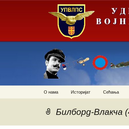
Скочи
О нама
Историјат
Сећања
на
садржај
Летачи
Операција „
слика Европ
Билборд-Влакча (
Падобранци
Први трансп
авион