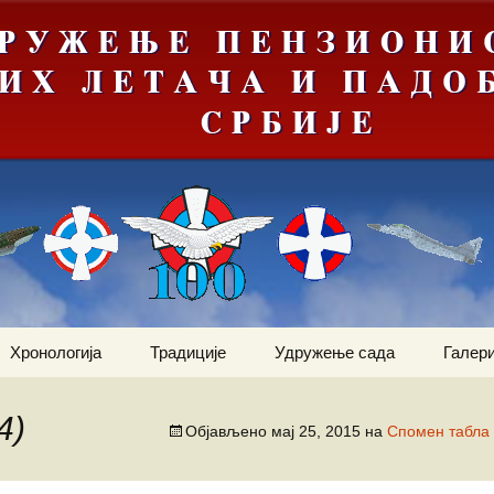
Хронологија
Традиције
Удружење сада
Галери
Мрачна
Јануар
Догађаји
Ваздухопловни билтен
е“
4)
Објављено
мај 25, 2015
на
Спомен табла 
Фебруар
Команданти
Статут
Костадин Коста
ортни
Милетић