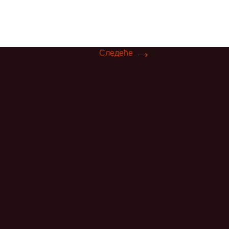
ћ
→
Следеће
вљевић
ц
ловић
ић
ић
вић