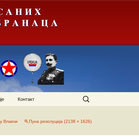
Претрага
је
Контакт
за:
у Влакчи
Пуна резолуција (2138 × 1626)