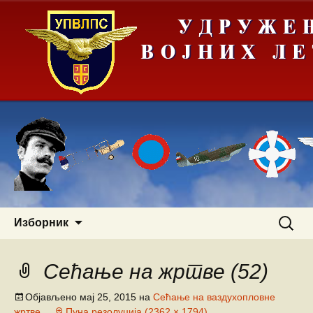
Скочи
Претра
Изборник
на
за:
садржај
Сећање на жртве (52)
Објављено
мај 25, 2015
на
Сећање на ваздухопловне
жртве
Пуна резолуција (2362 × 1794)