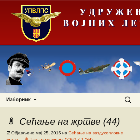
Скочи
Претра
Изборник
на
за:
садржај
Сећање на жртве (44)
Објављено
мај 25, 2015
на
Сећање на ваздухопловне
жртве
Пуна резолуција (2362 × 1794)