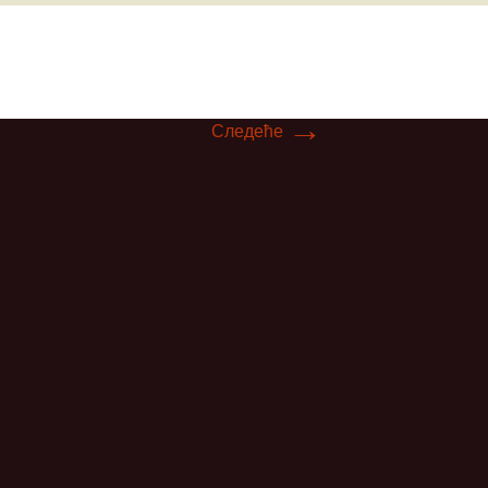
ћ
→
вљевић
Следеће
ц
ловић
ић
ић
вић