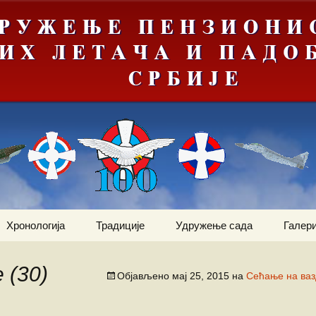
Хронологија
Традиције
Удружење сада
Галери
Мрачна
Јануар
Догађаји
Ваздухопловни билтен
е“
 (30)
Објављено
мај 25, 2015
на
Сећање на ваз
Фебруар
Команданти
Статут
Костадин Коста
ортни
Милетић