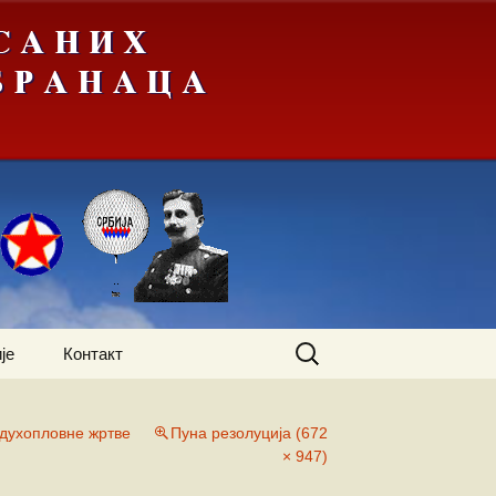
Претрага
је
Контакт
за:
духопловне жртве
Пуна резолуција (672
× 947)