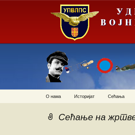
Скочи
О нама
Историјат
Сећања
на
садржај
Летачи
Операција „
слика Европ
Сећање на жртве
Падобранци
Први трансп
авион