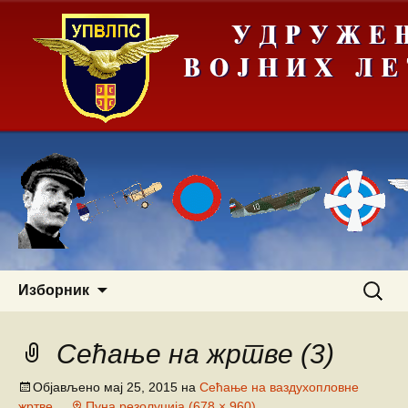
Скочи
Претра
Изборник
на
за:
садржај
Сећање на жртве (3)
Објављено
мај 25, 2015
на
Сећање на ваздухопловне
жртве
Пуна резолуција (678 × 960)