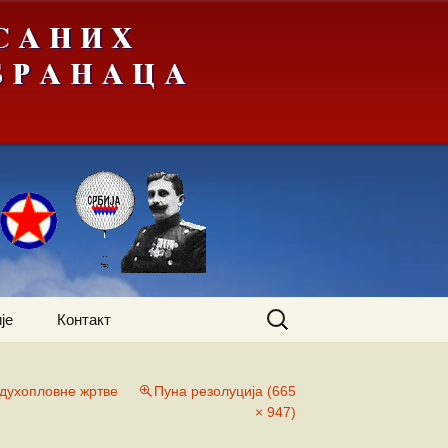
Претрага
је
Контакт
за:
духопловне жртве
Пуна резолуција (665
× 947)