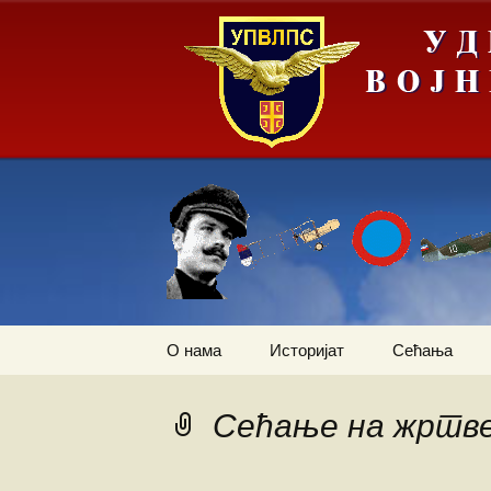
Скочи
О нама
Историјат
Сећања
на
садржај
Летачи
Операција „
слика Европ
Сећање на жртве
Падобранци
Први трансп
авион