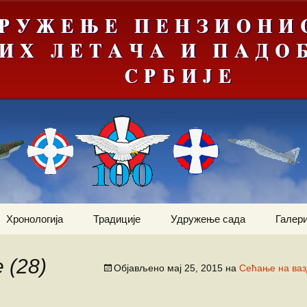
Хронологија
Традиције
Удружење сада
Галери
Мрачна
Јануар
Догађаји
Ваздухопловни билтен
е“
 (28)
Објављено
мај 25, 2015
на
Сећање на ваз
Фебруар
Команданти
Статут
Костадин Коста
ортни
Милетић