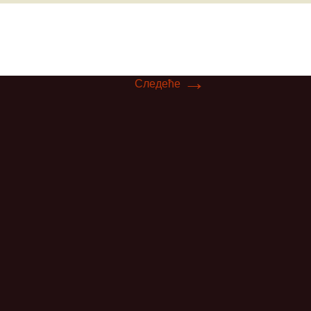
ћ
→
вљевић
Следеће
ц
ловић
ић
ић
вић