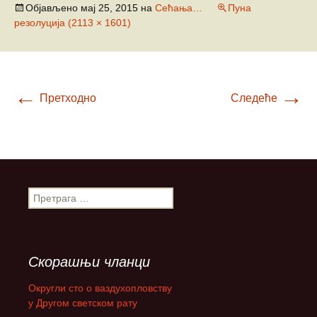
Објављено
мај 25, 2015
на
Сећања…
Пуна
резолуција (2113 × 1601)
←
→
Претходно
Следеће
П
р
е
т
р
Скорашњи чланци
а
г
Округли сто о ваздухопловству
а
у Другом светском рату
з