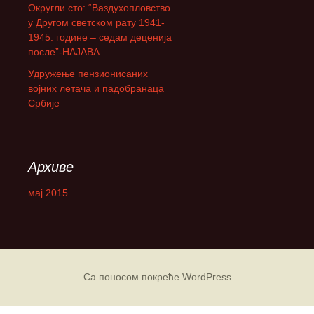
Округли сто: “Ваздухопловство
а
у Другом светском рату 1941-
:
1945. године – седам деценија
после”-НАЈАВА
Удружење пензионисаних
војних летача и падобранаца
Србије
Архиве
мај 2015
Са поносом покреће WordPress