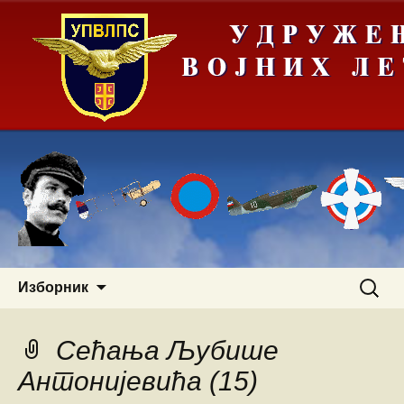
Скочи
Претра
Изборник
на
за:
садржај
Сећања Љубише
Антонијевића (15)