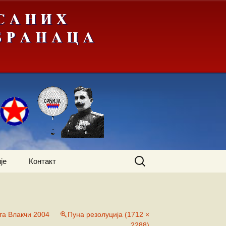
Претрага
је
Контакт
за:
та Влакчи 2004
Пуна резолуција (1712 ×
2288)