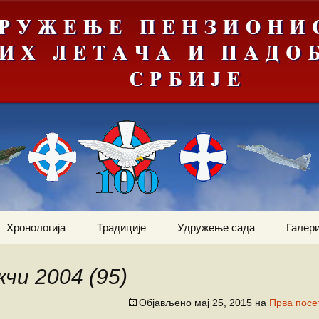
Хронологија
Традиције
Удружење сада
Галери
Мрачна
Јануар
Догађаји
Ваздухопловни билтен
е“
чи 2004 (95)
Фебруар
Команданти
Статут
Костадин Коста
ортни
Милетић
Објављено
мај 25, 2015
на
Прва посе