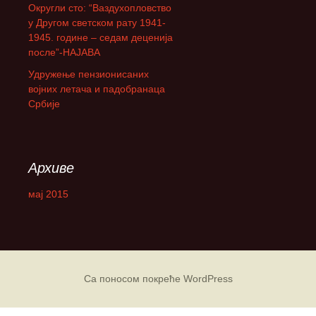
Округли сто: “Ваздухопловство
а
у Другом светском рату 1941-
:
1945. године – седам деценија
после”-НАЈАВА
Удружење пензионисаних
војних летача и падобранаца
Србије
Архиве
мај 2015
Са поносом покреће WordPress