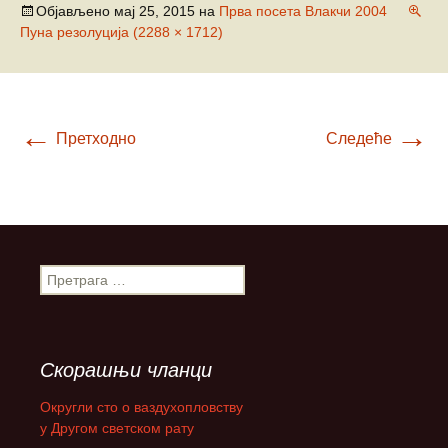
Објављено
мај 25, 2015
на
Прва посета Влакчи 2004
Пуна резолуција (2288 × 1712)
←
→
Претходно
Следеће
П
р
е
т
р
Скорашњи чланци
а
г
Округли сто о ваздухопловству
а
у Другом светском рату
з