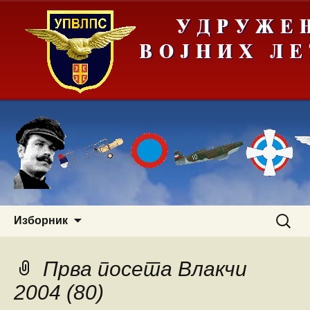
Скочи
Претра
Изборник
на
за:
садржај
Прва посета Влакчи
2004 (80)