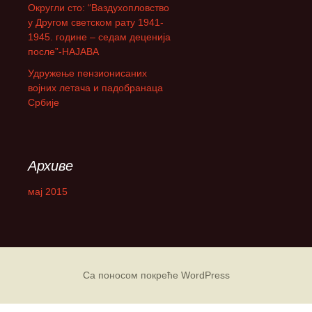
Округли сто: “Ваздухопловство
а
у Другом светском рату 1941-
:
1945. године – седам деценија
после”-НАЈАВА
Удружење пензионисаних
војних летача и падобранаца
Србије
Архиве
мај 2015
Са поносом покреће WordPress