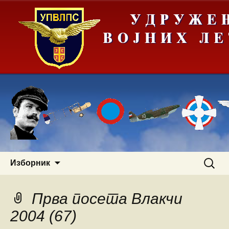
Скочи
Претра
Изборник
на
за:
садржај
Прва посета Влакчи
2004 (67)