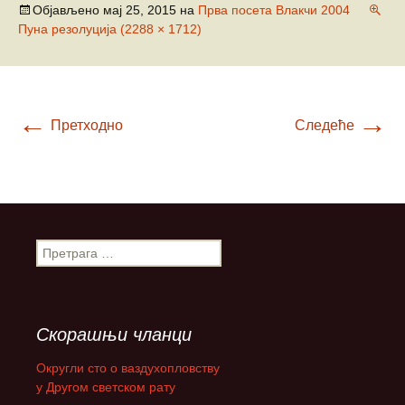
Објављено
мај 25, 2015
на
Прва посета Влакчи 2004
Пуна резолуција (2288 × 1712)
←
→
Претходно
Следеће
П
р
е
т
р
Скорашњи чланци
а
г
Округли сто о ваздухопловству
а
у Другом светском рату
з