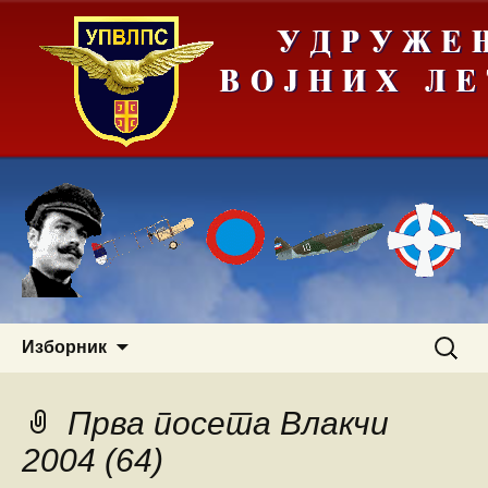
Скочи
Претра
Изборник
на
за:
садржај
Прва посета Влакчи
2004 (64)