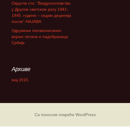
Округли сто: “Ваздухопловство
а
у Другом светском рату 1941-
:
1945. године – седам деценија
после”-НАЈАВА
Удружење пензионисаних
војних летача и падобранаца
Србије
Архиве
мај 2015
Са поносом покреће WordPress