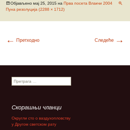
Објављено
мај 25, 2015
на
Прва посета Влакчи 2004
Пуна резолуција (2288 × 1712)
←
→
Претходно
Следеће
П
р
е
т
р
Скорашњи чланци
а
г
Округли сто о ваздухопловству
а
у Другом светском рату
з