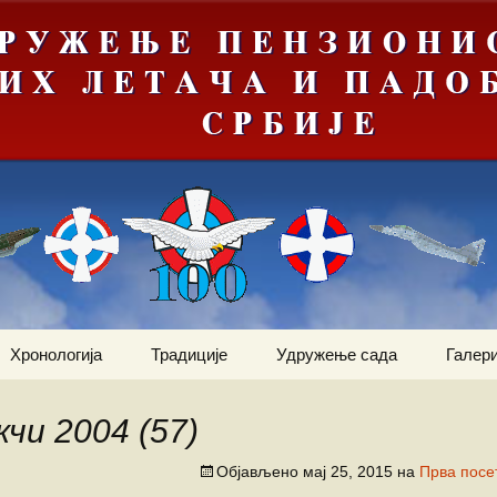
Хронологија
Традиције
Удружење сада
Галери
Мрачна
Јануар
Догађаји
Ваздухопловни билтен
е“
чи 2004 (57)
Фебруар
Команданти
Статут
Костадин Коста
ортни
Милетић
Објављено
мај 25, 2015
на
Прва посе