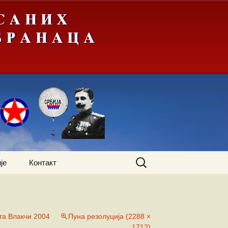
Претрага
је
Контакт
за:
та Влакчи 2004
Пуна резолуција (2288 ×
1712)