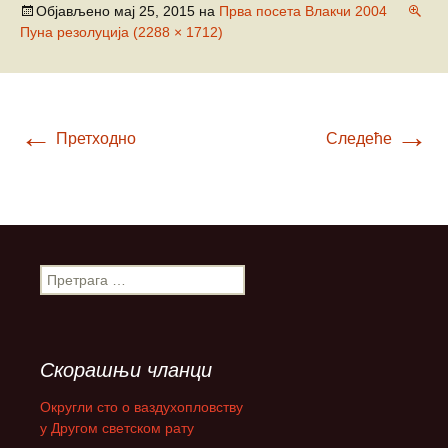
Објављено
мај 25, 2015
на
Прва посета Влакчи 2004
Пуна резолуција (2288 × 1712)
←
→
Претходно
Следеће
П
р
е
т
р
Скорашњи чланци
а
г
Округли сто о ваздухопловству
а
у Другом светском рату
з