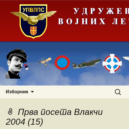
Скочи
Претра
Изборник
на
за:
садржај
Прва посета Влакчи
2004 (15)