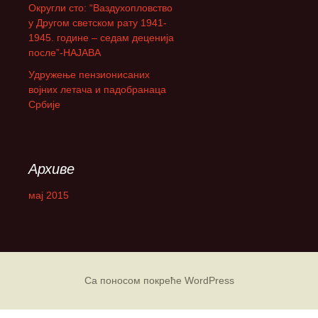
Округли сто: “Ваздухопловство
а
у Другом светском рату 1941-
:
1945. године – седам деценија
после”-НАЈАВА
Удружење пензионисаних
војних летача и падобранаца
Србије
Архиве
мај 2015
Са поносом покреће WordPress