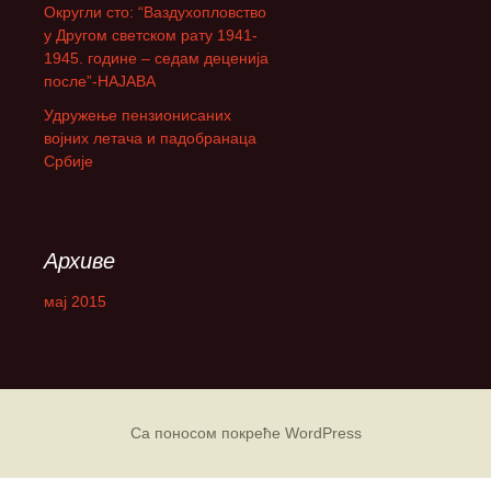
Округли сто: “Ваздухопловство
а
у Другом светском рату 1941-
:
1945. године – седам деценија
после”-НАЈАВА
Удружење пензионисаних
војних летача и падобранаца
Србије
Архиве
мај 2015
Са поносом покреће WordPress