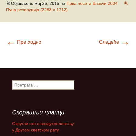
Објављено
мај 25, 2015
на
Прва посета Влакчи 2004
Пуна резолуција (2288 × 1712)
←
→
Претходно
Следеће
П
р
е
т
р
Скорашњи чланци
а
г
Округли сто о ваздухопловству
а
у Другом светском рату
з