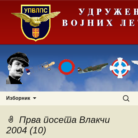
Скочи
Претра
Изборник
на
за:
садржај
Прва посета Влакчи
2004 (10)