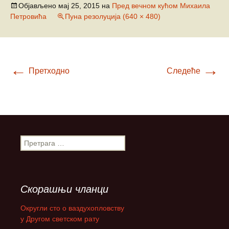
Објављено
мај 25, 2015
на
Пред вечном кућом Михаила
Петровића
Пуна резолуција (640 × 480)
←
→
Претходно
Следеће
П
р
е
т
р
Скорашњи чланци
а
г
Округли сто о ваздухопловству
а
у Другом светском рату
з