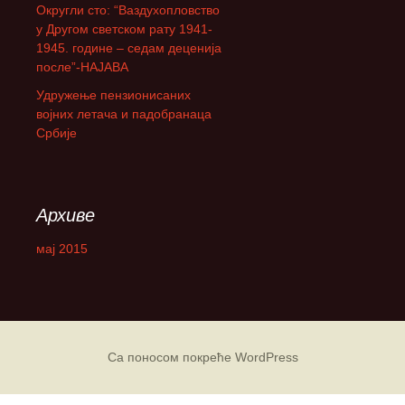
Округли сто: “Ваздухопловство
а
у Другом светском рату 1941-
:
1945. године – седам деценија
после”-НАЈАВА
Удружење пензионисаних
војних летача и падобранаца
Србије
Архиве
мај 2015
Са поносом покреће WordPress