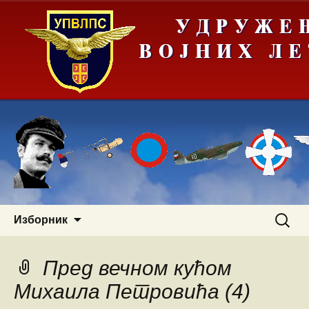
Скочи
Претра
Изборник
на
за:
садржај
Пред вечном кућом
Михаила Петровића (4)