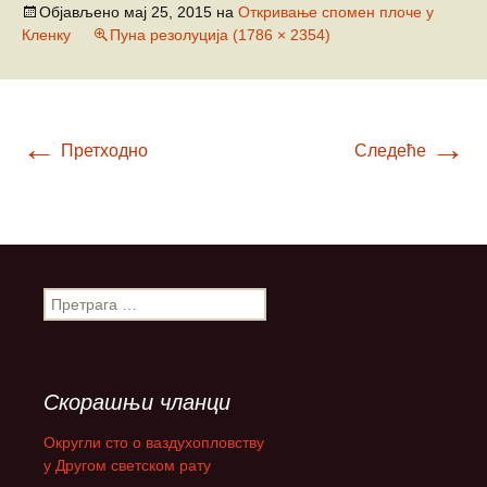
Објављено
мај 25, 2015
на
Откривање спомен плоче у
Кленку
Пуна резолуција (1786 × 2354)
←
→
Претходно
Следеће
П
р
е
т
р
Скорашњи чланци
а
г
Округли сто о ваздухопловству
а
у Другом светском рату
з