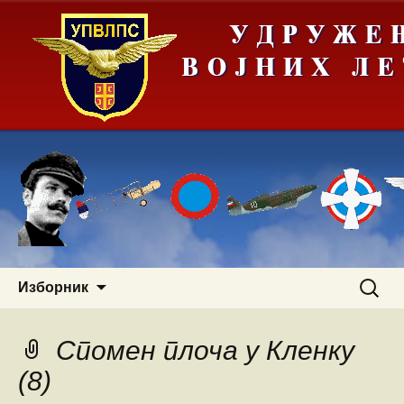
Скочи
Претра
Изборник
на
за:
садржај
Спомен плоча у Кленку
(8)