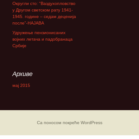
Округли сто: “Ваздухопловство
а
у Другом светском рату 1941-
:
1945. године – седам деценија
после”-НАЈАВА
Удружење пензионисаних
војних летача и падобранаца
Србије
Архиве
мај 2015
Са поносом покреће WordPress