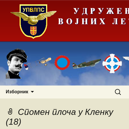
Скочи
Претра
Изборник
на
за:
садржај
Спомен плоча у Кленку
(18)