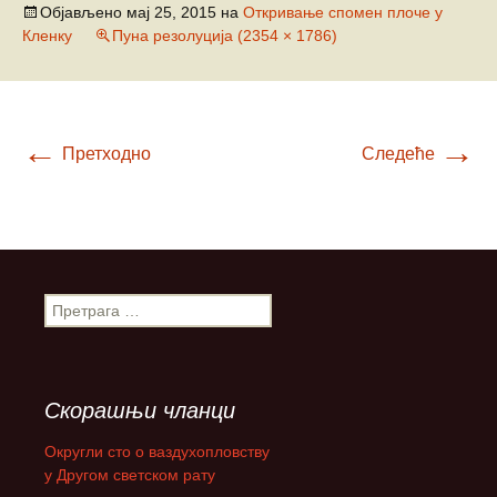
Објављено
мај 25, 2015
на
Откривање спомен плоче у
Кленку
Пуна резолуција (2354 × 1786)
←
→
Претходно
Следеће
П
р
е
т
р
Скорашњи чланци
а
г
Округли сто о ваздухопловству
а
у Другом светском рату
з