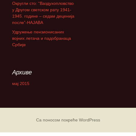
Округли сто: “Ваздухопловство
а
у Другом светском рату 1941-
:
1945. године – седам деценија
после”-НАЈАВА
Удружење пензионисаних
војних летача и падобранаца
Србије
Архиве
мај 2015
Са поносом покреће WordPress