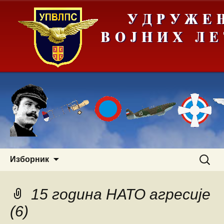
Скочи
Претра
Изборник
на
за:
садржај
15 година НАТО агресије
(6)