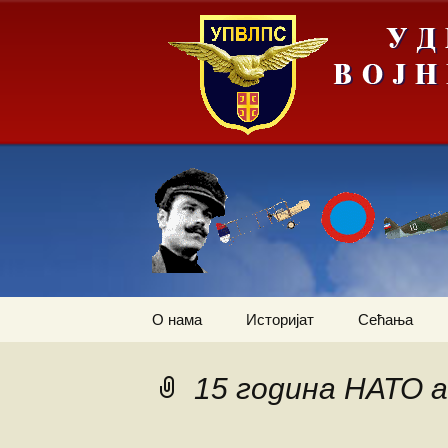
Скочи
О нама
Историјат
Сећања
на
садржај
Летачи
Операција „
слика Европ
15 година НАТО а
Падобранци
Први трансп
авион