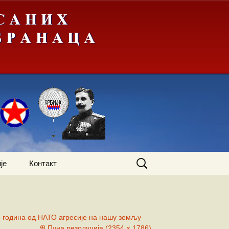
Претрага
је
Контакт
за:
 година од НАТО агресије на нашу земљу
Пуна резолуција (2354 × 1786)