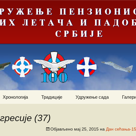
Хронологија
Традиције
Удружење сада
Галери
Мрачна
Јануар
Догађаји
Ваздухопловни билтен
е“
гресије (37)
Фебруар
Команданти
Статут
Костадин Коста
ортни
Милетић
Објављено
мај 25, 2015
на
Дан сећања-15