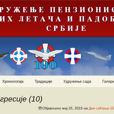
Хронологија
Традиције
Удружење сада
Галери
Мрачна
Јануар
Догађаји
Ваздухопловни билтен
е“
гресије (10)
Фебруар
Команданти
Статут
Костадин Коста
ортни
Милетић
Објављено
мај 25, 2015
на
Дан сећања-15