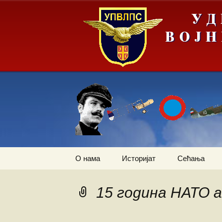
Скочи
О нама
Историјат
Сећања
на
садржај
Летачи
Операција „
слика Европ
15 година НАТО а
Падобранци
Први трансп
авион