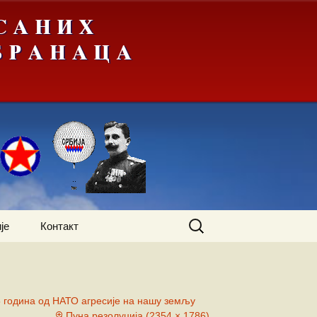
Претрага
је
Контакт
за:
 година од НАТО агресије на нашу земљу
Пуна резолуција (2354 × 1786)