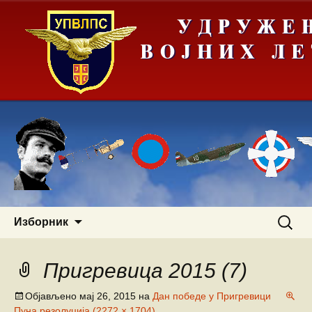
Скочи
Претра
Изборник
на
за:
садржај
Пригревица 2015 (7)
Објављено
мај 26, 2015
на
Дан победе у Пригревици
Пуна резолуција (2272 × 1704)