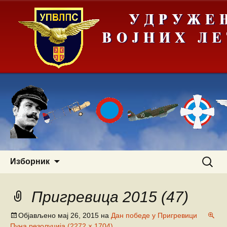
Скочи
Претра
Изборник
на
за:
садржај
Пригревица 2015 (47)
Објављено
мај 26, 2015
на
Дан победе у Пригревици
Пуна резолуција (2272 × 1704)