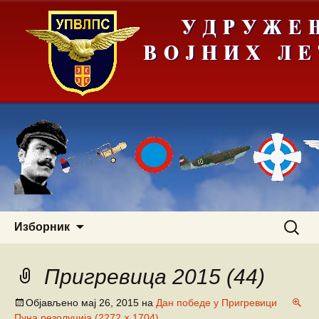
Скочи
Претра
Изборник
на
за:
садржај
Пригревица 2015 (44)
Објављено
мај 26, 2015
на
Дан победе у Пригревици
Пуна резолуција (2272 × 1704)