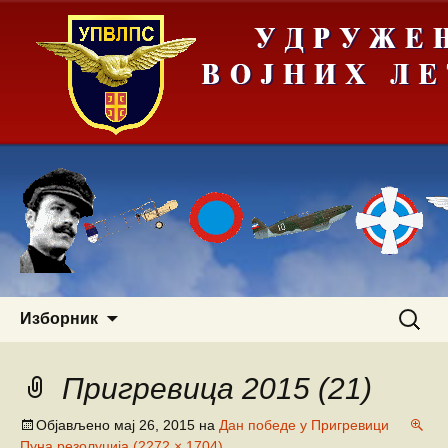
Скочи
Претра
Изборник
на
за:
садржај
Пригревица 2015 (21)
Објављено
мај 26, 2015
на
Дан победе у Пригревици
Пуна резолуција (2272 × 1704)