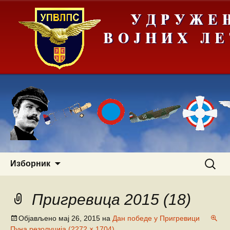
Скочи
Претра
Изборник
на
за:
садржај
Пригревица 2015 (18)
Објављено
мај 26, 2015
на
Дан победе у Пригревици
Пуна резолуција (2272 × 1704)