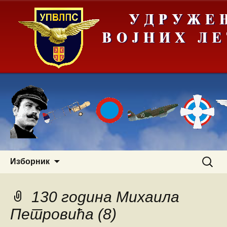
Скочи
Претра
Изборник
на
за:
садржај
130 година Михаила
Петровића (8)