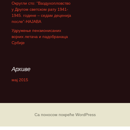
Округли сто: “Ваздухопловство
а
у Другом светском рату 1941-
:
1945. године – седам деценија
после”-НАЈАВА
Удружење пензионисаних
војних летача и падобранаца
Србије
Архиве
мај 2015
Са поносом покреће WordPress