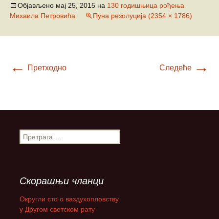
Објављено
мај 25, 2015
на
130 годишњица рођења
Михаила Петровића
Пуна резолуција (2354 × 1786)
←
→
Претходно
Следеће
П
р
е
т
р
Скорашњи чланци
а
г
Округли сто о ваздухопловству
а
у Другом светском рату
з