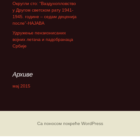
Округли сто: “Ваздухопловство
а
у Другом светском рату 1941-
:
1945. године – седам деценија
после”-НАЈАВА
Удружење пензионисаних
војних летача и падобранаца
Србије
Архиве
мај 2015
Са поносом покреће WordPress