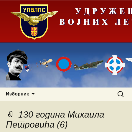
Скочи
Претра
Изборник
на
за:
садржај
130 година Михаила
Петровића (6)