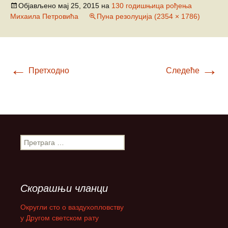
Објављено
мај 25, 2015
на
130 годишњица рођења
Михаила Петровића
Пуна резолуција (2354 × 1786)
←
→
Претходно
Следеће
П
р
е
т
р
Скорашњи чланци
а
г
Округли сто о ваздухопловству
а
у Другом светском рату
з