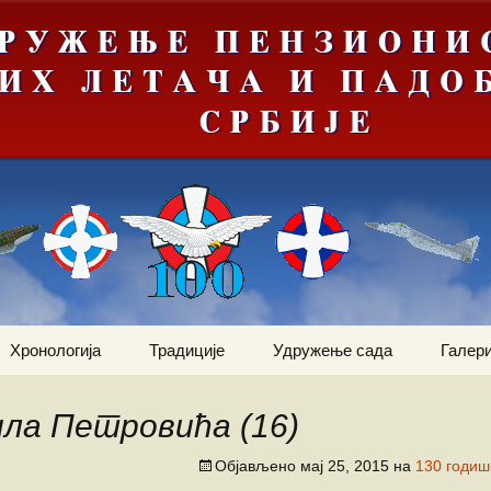
Хронологија
Традиције
Удружење сада
Галери
Мрачна
Јануар
Догађаји
Ваздухопловни билтен
е“
ила Петровића (16)
Фебруар
Команданти
Статут
Костадин Коста
ортни
Милетић
Објављено
мај 25, 2015
на
130 годи