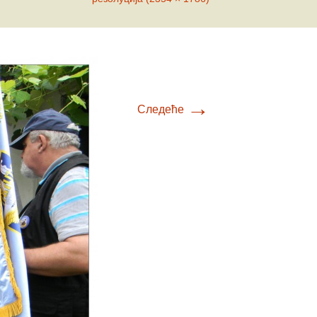
ћ
вљевић
→
Следеће
ц
ловић
ић
ић
вић