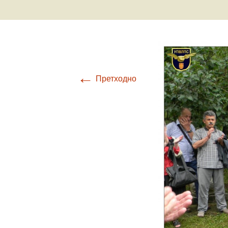
Ваздухоплови
Настанак и развој
ваздухопловства
←
Претходно