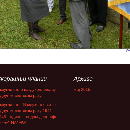
ПАЈПЕР Па-34
СЕНЕКА
Миле М. Павич
ХТ-40 Ми-8/17
Франце Пирц
ХН-47 Ми-24В
Зденко Улепић
Х(Н)-42/5(М)-ГАЗЕЛА
Виктор Бубањ
Милан Симовић
Енвер Ћемалов
Скорашњи чланци
Архиве
Стеван Роглић
кругли сто о ваздухопловству
мај 2015
 Другом светском рату
Слободан Алаг
кругли сто: “Ваздухопловство
 Другом светском рату 1941-
Антон Тус
945. године – седам деценија
осле”-НАЈАВА
Звонко Јурјевић