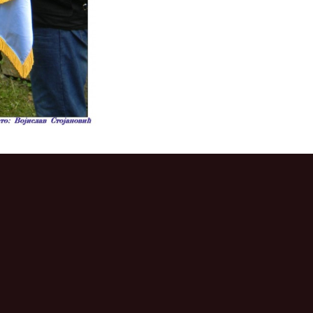
ић
ић
ић