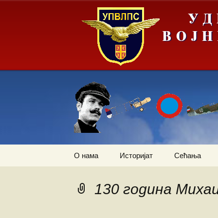
Скочи
О нама
Историјат
Сећања
на
садржај
Летачи
Операција „
слика Европ
130 година Миха
Падобранци
Први трансп
авион