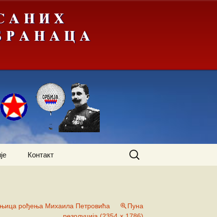
Претрага
је
Контакт
за:
шњица рођења Михаила Петровића
Пуна
резолуција (2354 × 1786)